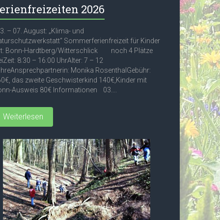
erienfreizeiten 2026
. – 07. August: „Klima- und
turschutzwerkstatt“ Sommerferienfreizeit für Kinder
t: Bonn-Hardtberg/Witterschlick noch 4 Plätze
eiZeit: 8:30 – 16:00 UhrAlter: 7 – 12
hreAnsprechpartnerin: Monika RosenthalGebühr:
0€, das zweite Geschwisterkind 140€,Kinder mit
nn-Ausweis 80€ Informationen 03....
Weiterlesen