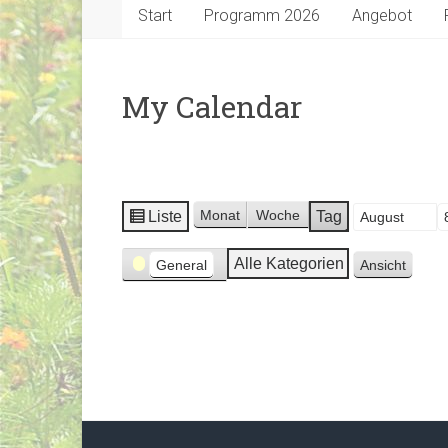
Start
Programm 2026
Angebot
My Calendar
Monat
Woche
Liste
Tag
Monat
Tag
Jahr
A
n
Kategorien
Alle Kategorien
General
Ansicht
s
a
i
u
c
s
h
d
t
r
a
u
l
c
s
k