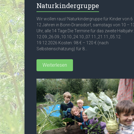
e
Naturkindergruppe
n
Wir wollen raus! Naturkindergruppe für Kinder von 6
12 Jahren in Bonn-Dransdorf, samstags von 10 – 1
Uhr, alle 14 Tage Die Termine für das zweite Halbjahr:
12.09.,26.09.,10.10.,24.10.,07.11.,21.11.,05.12.
19.12.2026 Kosten: 98 € – 120 € (nach
Selbsteinschätzung) für 8...
Weiterlesen