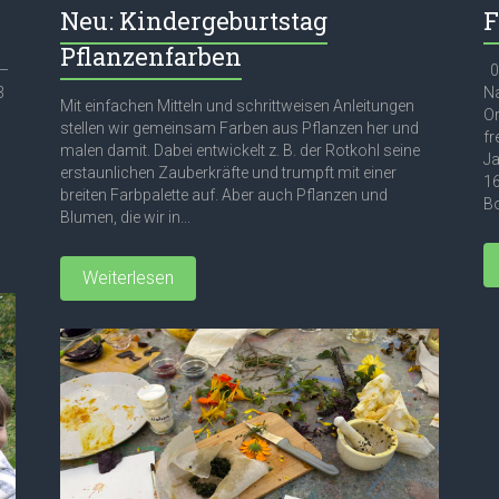
Neu: Kindergeburtstag
F
Pflanzenfarben
 –
03
3
Na
Mit einfachen Mitteln und schrittweisen Anleitungen
Or
stellen wir gemeinsam Farben aus Pflanzen her und
fr
malen damit. Dabei entwickelt z. B. der Rotkohl seine
Ja
erstaunlichen Zauberkräfte und trumpft mit einer
16
breiten Farbpalette auf. Aber auch Pflanzen und
Bo
Blumen, die wir in...
Weiterlesen