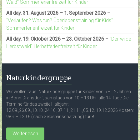
Wald" Sommerferienfreizeit für Kinder
All day,
31. August 2026
–
1. September 2026
–
"Verlaufen? Was tun? Überlebenstraining für Kids"
Sommerferienfreizeit für Kinder
All day,
19. Oktober 2026
–
23. Oktober 2026
–
"Der wilde
Herbstwald" Herbstferienfreizeit für Kinder
Naturkindergruppe
Wir wollen raus! Naturkindergruppe für Kinder von 6 – 12 Jahren
in Bonn-Dransdorf, samstags von 10 – 13 Uhr, alle 14 Tage Die
Termine für das zweite Halbjahr:
12.09.,26.09.,10.10.,24.10.,07.11.,21.11.,05.12. 19.12.2026 Kosten:
98 € – 120 € (nach Selbsteinschätzung) für 8...
Weiterlesen