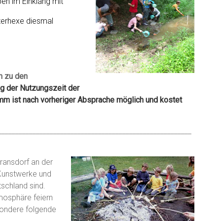
en im Einklang mit
terhexe diesmal
h zu den
ng der Nutzungszeit der
m ist nach vorheriger Absprache möglich und kostet
________________________________________________________
Dransdorf an der
 Kunstwerke und
schland sind.
mosphäre feiern
sondere folgende