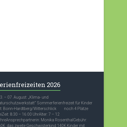
erienfreizeiten 2026
. – 07. August: „Klima- und
turschutzwerkstatt“ Sommerferienfreizeit für Kinder
t: Bonn-Hardtberg/Witterschlick noch 4 Plätze
eiZeit: 8:30 – 16:00 UhrAlter: 7 – 12
hreAnsprechpartnerin: Monika RosenthalGebühr:
0€, das zweite Geschwisterkind 140€,Kinder mit