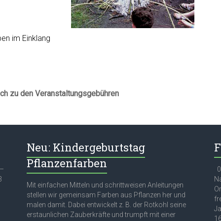
ben im Einklang
ich zu den Veranstaltungsgebühren
Neu: Kindergeburtstag
F
Pflanzenfarben
 –
03
3
Na
Mit einfachen Mitteln und schrittweisen Anleitungen
Or
stellen wir gemeinsam Farben aus Pflanzen her und
fr
malen damit. Dabei entwickelt z. B. der Rotkohl seine
Ja
erstaunlichen Zauberkräfte und trumpft mit einer
16