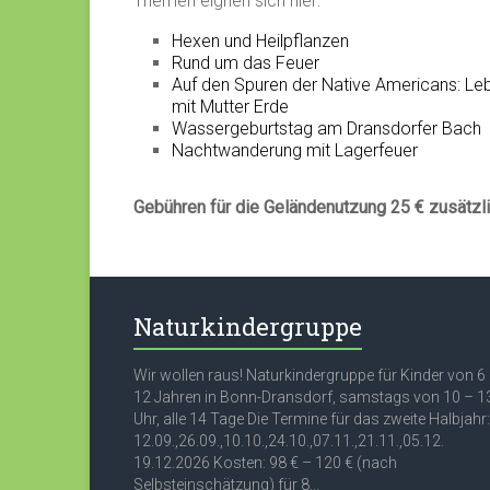
Themen eignen sich hier:
Hexen und Heilpflanzen
Rund um das Feuer
Auf den Spuren der Native Americans: Le
mit Mutter Erde
Wassergeburtstag am Dransdorfer Bach
Nachtwanderung mit Lagerfeuer
Gebühren für die Geländenutzung 25 € zusätzl
Naturkindergruppe
Wir wollen raus! Naturkindergruppe für Kinder von 6
12 Jahren in Bonn-Dransdorf, samstags von 10 – 1
Uhr, alle 14 Tage Die Termine für das zweite Halbjahr:
12.09.,26.09.,10.10.,24.10.,07.11.,21.11.,05.12.
19.12.2026 Kosten: 98 € – 120 € (nach
Selbsteinschätzung) für 8...