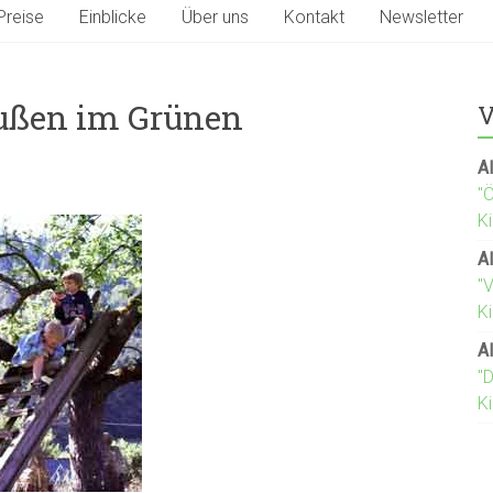
Preise
Einblicke
Über uns
Kontakt
Newsletter
außen im Grünen
V
Al
"
K
Al
"
Ki
Al
"D
K