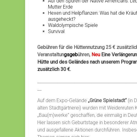
Auf den Spuren der Native Americans: Leb
Mutter Erde
Hexen und Heilpflanzen: Was hat die Kräu
ausgeheckt?
Waldolympische Spiele
Survival
Gebühren für die Hüttennutzung 25 € zusätzlic
Veranstaltun
gsgeb
ühren,
Neu
Eine Verlängeru
Hütte und des Geländes nach unserem Program
zusätzlich 30 €.
______________________________________________
__
Auf dem Expo-Gelände
„Grüne Spielstadt“
(in 
alten Stadtgärtnerei) wurden mit Weidenruten
„Bau(m)werke“ geschaffen, die einmalig in Deut
Hier lassen sich Geburtstage in besonderer At
und ausgefallene Aktionen durchführen. Insbe