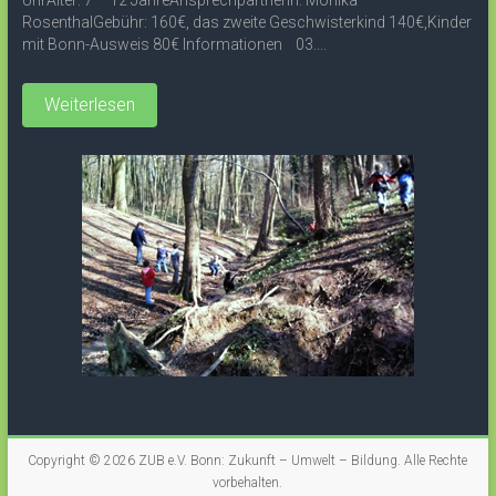
UhrAlter: 7 – 12 JahreAnsprechpartnerin: Monika
RosenthalGebühr: 160€, das zweite Geschwisterkind 140€,Kinder
mit Bonn-Ausweis 80€ Informationen 03....
Weiterlesen
Copyright © 2026
ZUB e.V. Bonn: Zukunft – Umwelt – Bildung
. Alle Rechte
vorbehalten.