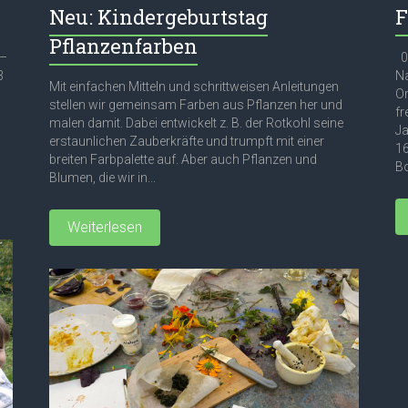
Neu: Kindergeburtstag
F
Pflanzenfarben
 –
03
3
Na
Mit einfachen Mitteln und schrittweisen Anleitungen
Or
stellen wir gemeinsam Farben aus Pflanzen her und
fr
malen damit. Dabei entwickelt z. B. der Rotkohl seine
Ja
erstaunlichen Zauberkräfte und trumpft mit einer
16
breiten Farbpalette auf. Aber auch Pflanzen und
Bo
Blumen, die wir in...
Weiterlesen