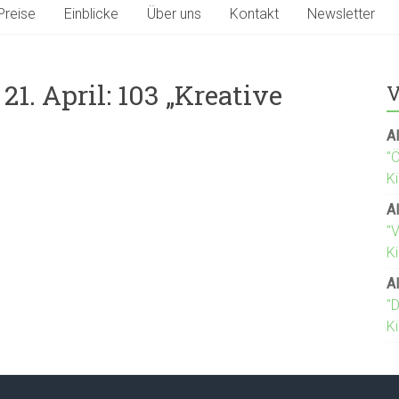
Preise
Einblicke
Über uns
Kontakt
Newsletter
21. April: 103 „Kreative
V
Al
"
K
Al
"
Ki
Al
"D
K