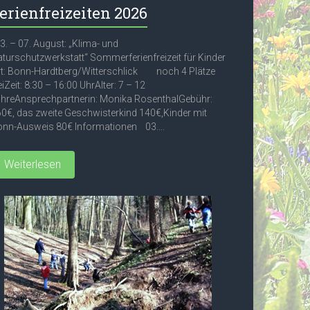
erienfreizeiten 2026
. – 07. August: „Klima- und
turschutzwerkstatt“ Sommerferienfreizeit für Kinder
t: Bonn-Hardtberg/Witterschlick noch 4 Plätze
eiZeit: 8:30 – 16:00 UhrAlter: 7 – 12
hreAnsprechpartnerin: Monika RosenthalGebühr:
0€, das zweite Geschwisterkind 140€,Kinder mit
nn-Ausweis 80€ Informationen 03....
Weiterlesen