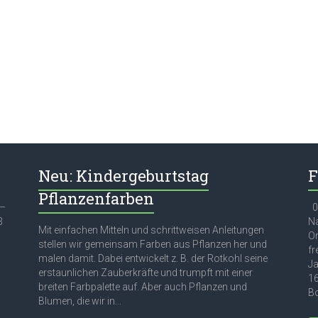
Neu: Kindergeburtstag
F
Pflanzenfarben
 –
03
3
Na
Mit einfachen Mitteln und schrittweisen Anleitungen
Or
stellen wir gemeinsam Farben aus Pflanzen her und
fr
malen damit. Dabei entwickelt z. B. der Rotkohl seine
Ja
erstaunlichen Zauberkräfte und trumpft mit einer
16
breiten Farbpalette auf. Aber auch Pflanzen und
Bo
Blumen, die wir in...