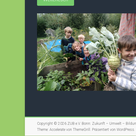
Copyright © 2026
ZUB e.V. Bonn: Zukunft – Umwelt – Bildu
Theme:
Accelerate
von ThemeGrill. Präsentiert von
WordPress
.