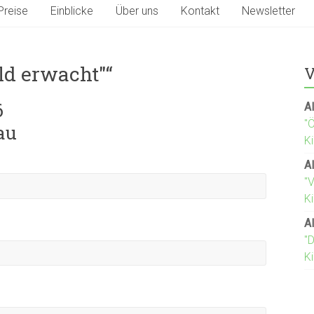
Preise
Einblicke
Über uns
Kontakt
Newsletter
ld erwacht"“
V
6
Al
"
au
K
Al
"
Ki
Al
"D
K