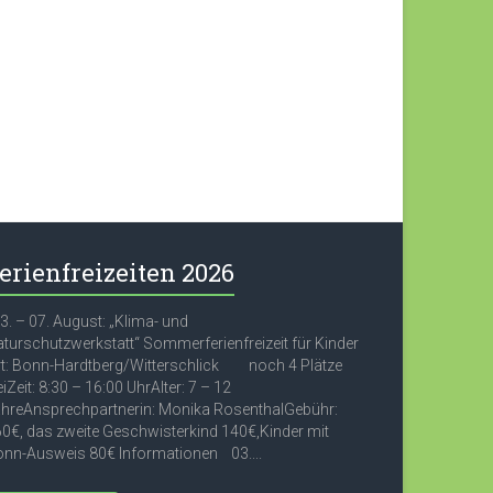
erienfreizeiten 2026
. – 07. August: „Klima- und
turschutzwerkstatt“ Sommerferienfreizeit für Kinder
t: Bonn-Hardtberg/Witterschlick noch 4 Plätze
eiZeit: 8:30 – 16:00 UhrAlter: 7 – 12
hreAnsprechpartnerin: Monika RosenthalGebühr:
0€, das zweite Geschwisterkind 140€,Kinder mit
nn-Ausweis 80€ Informationen 03....