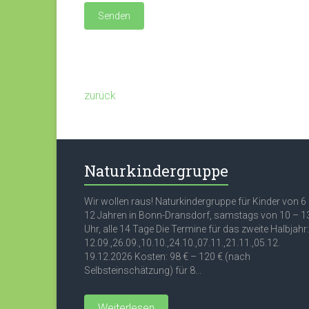
zurück
Naturkindergruppe
Wir wollen raus! Naturkindergruppe für Kinder von 6
12 Jahren in Bonn-Dransdorf, samstags von 10 – 1
Uhr, alle 14 Tage Die Termine für das zweite Halbjahr:
12.09.,26.09.,10.10.,24.10.,07.11.,21.11.,05.12.
19.12.2026 Kosten: 98 € – 120 € (nach
Selbsteinschätzung) für 8...
Weiterlesen