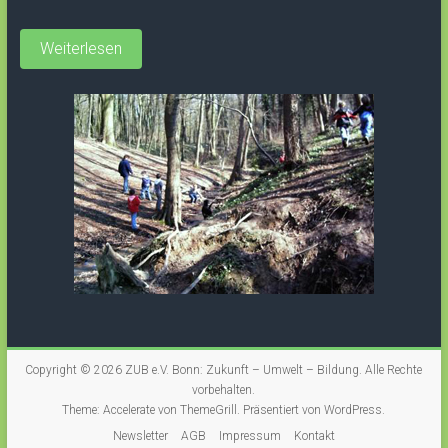
Weiterlesen
Copyright © 2026
ZUB e.V. Bonn: Zukunft – Umwelt – Bildung
. Alle Rechte
vorbehalten.
Theme:
Accelerate
von ThemeGrill. Präsentiert von
WordPress
.
Newsletter
AGB
Impressum
Kontakt