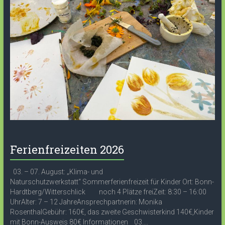
Ferienfreizeiten 2026
03. – 07. August: „Klima- und
Naturschutzwerkstatt“ Sommerferienfreizeit für Kinder Ort: Bonn-
Hardtberg/Witterschlick noch 4 Plätze freiZeit: 8:30 – 16:00
UhrAlter: 7 – 12 JahreAnsprechpartnerin: Monika
RosenthalGebühr: 160€, das zweite Geschwisterkind 140€,Kinder
mit Bonn-Ausweis 80€ Informationen 03....