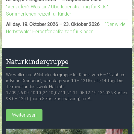
"Verlaufen? Was tun? Überlebenstraining für Kids"
Sommerferienfreizeit für Kinder
All day,
19. Oktober 2026
–
23. Oktober 2026
–
"Der wilde
Herbstwald" Herbstferienfreizeit für Kinder
Naturkindergruppe
Wir wollen raus! Naturkindergruppe für Kinder von 6 – 12 Jahren
in Bonn-Dransdorf, samstags von 10 – 13 Uhr, alle 14 Tage Die
Termine für das zweite Halbjahr:
12.09.,26.09.,10.10.,24.10.,07.11.,21.11.,05.12. 19.12.2026 Kosten:
98 € – 120 € (nach Selbsteinschätzung) für 8...
Weiterlesen