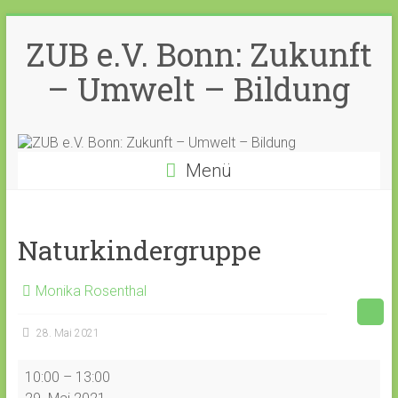
Zum
Inhalt
ZUB e.V. Bonn: Zukunft
springen
– Umwelt – Bildung
Menü
Naturkindergruppe
Monika Rosenthal
28. Mai 2021
Naturkindergruppe
10:00
–
13:00