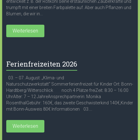
entwickelt z. B. der Rotkohl seine erstaunlichen Zauberkräfte und
trumpft mit einer breiten Farbpalette auf. Aber auch Pflanzen und
Blumen, die wir in...
Weiterlesen
Ferienfreizeiten 2026
03. – 07. August: „Klima- und
Naturschutzwerkstatt“ Sommerferienfreizeit für Kinder Ort: Bonn-
Hardtberg/Witterschlick noch 4 Plätze freiZeit: 8:30 – 16:00
UhrAlter: 7 – 12 JahreAnsprechpartnerin: Monika
RosenthalGebühr: 160€, das zweite Geschwisterkind 140€,Kinder
mit Bonn-Ausweis 80€ Informationen 03....
Weiterlesen