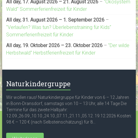
All day,
17. August 2026
–
21. August 2026
–
"Ökosystem
Wald" Sommerferienfreizeit für Kinder
All day,
31. August 2026
–
1. September 2026
–
"Verlaufen? Was tun? Überlebenstraining für Kids"
Sommerferienfreizeit für Kinder
All day,
19. Oktober 2026
–
23. Oktober 2026
–
"Der wilde
Herbstwald" Herbstferienfreizeit für Kinder
Naturkindergruppe
Wir wollen raus! Naturkindergruppe für Kinder von 6 – 12 Jahren
in Bonn-Dransdorf, samstags von 10 – 13 Uhr, alle 14 Tage Die
Termine für das zweite Halbjahr:
12.09.,26.09.,10.10.,24.10.,07.11.,21.11.,05.12. 19.12.2026 Kosten:
98 € – 120 € (nach Selbsteinschätzung) für 8...