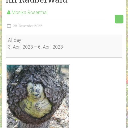
Monika Rosenthal
28. Dezember 2022
Osterferienfreizeit
All day
für
3. April 2023
–
6. April 2023
Kinder
"Mit
Ronja
und
Birk
im
Räuberwald"