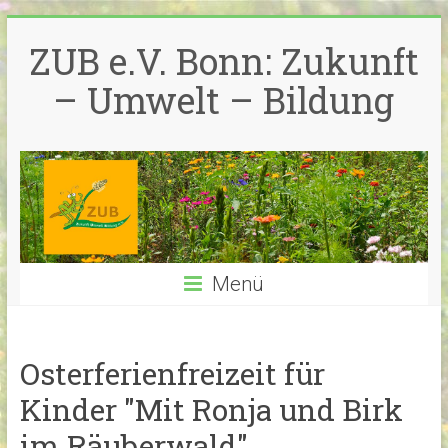
Zum
Inhalt
ZUB e.V. Bonn: Zukunft
springen
– Umwelt – Bildung
Menü
Osterferienfreizeit für
Kinder "Mit Ronja und Birk
im Räuberwald"