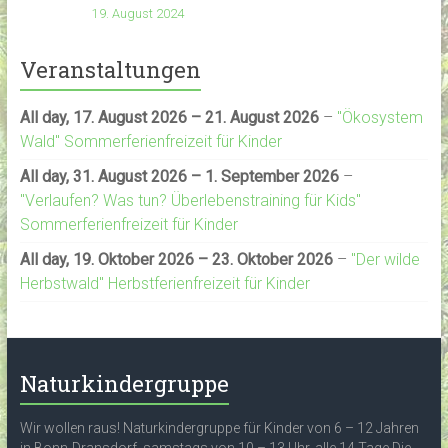
19. August 2024
Veranstaltungen
All day,
17. August 2026
–
21. August 2026
–
"Ökosystem
Wald" Sommerferienfreizeit für Kinder
All day,
31. August 2026
–
1. September 2026
–
"Verlaufen? Was tun? Überlebenstraining für Kids"
Sommerferienfreizeit für Kinder
All day,
19. Oktober 2026
–
23. Oktober 2026
–
"Der wilde
Herbstwald" Herbstferienfreizeit für Kinder
Naturkindergruppe
Wir wollen raus! Naturkindergruppe für Kinder von 6 – 12 Jahren
in Bonn-Dransdorf, samstags von 10 – 13 Uhr, alle 14 Tage Die