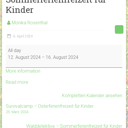
Kinder
Monika Rosenthal
6. April 2024
Spannende
All day
Walderlebniswoche
12. August 2024
–
16. August 2024
Sommerferienfreizeit
für
Kinder
More information
Read more
Kompletten Kalender ansehen
Survivalcamp – Osterferienfreizeit für Kinder
25. März 2024
Walddetektive – Sommerferienfreizeit für Kinder