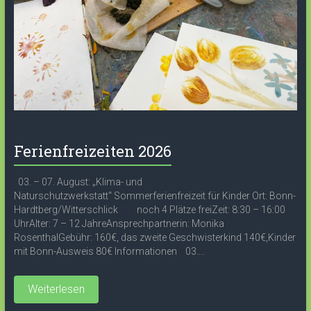
Ferienfreizeiten 2026
03. – 07. August: „Klima- und
Naturschutzwerkstatt“ Sommerferienfreizeit für Kinder Ort: Bonn-
Hardtberg/Witterschlick noch 4 Plätze freiZeit: 8:30 – 16:00
UhrAlter: 7 – 12 JahreAnsprechpartnerin: Monika
RosenthalGebühr: 160€, das zweite Geschwisterkind 140€,Kinder
mit Bonn-Ausweis 80€ Informationen 03....
Weiterlesen