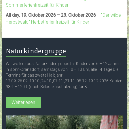
Sommerferienfreizeit für Kinder
All day,
19. Oktober 2026
–
23. Oktober 2026
–
"Der wilde
Herbstwald" Herbstferienfreizeit für Kinder
Naturkindergruppe
Wir wollen raus! Naturkindergruppe für Kinder von 6 – 12 Jahren
in Bonn-Dransdorf, samstags von 10 – 13 Uhr, alle 14 Tage Die
Termine für das zweite Halbjahr:
12.09.,26.09.,10.10.,24.10.,07.11.,21.11.,05.12. 19.12.2026 Kosten:
98 € – 120 € (nach Selbsteinschätzung) für 8...
Weiterlesen