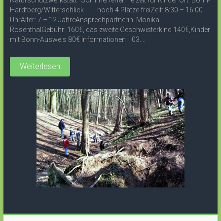
Naturschutzwerkstatt“ Sommerferienfreizeit für Kinder Ort: Bonn-
Hardtberg/Witterschlick noch 4 Plätze freiZeit: 8:30 – 16:00
UhrAlter: 7 – 12 JahreAnsprechpartnerin: Monika
RosenthalGebühr: 160€, das zweite Geschwisterkind 140€,Kinder
mit Bonn-Ausweis 80€ Informationen 03....
Weiterlesen