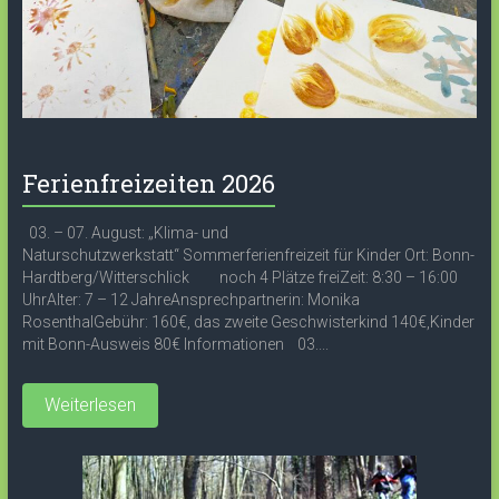
Ferienfreizeiten 2026
03. – 07. August: „Klima- und
Naturschutzwerkstatt“ Sommerferienfreizeit für Kinder Ort: Bonn-
Hardtberg/Witterschlick noch 4 Plätze freiZeit: 8:30 – 16:00
UhrAlter: 7 – 12 JahreAnsprechpartnerin: Monika
RosenthalGebühr: 160€, das zweite Geschwisterkind 140€,Kinder
mit Bonn-Ausweis 80€ Informationen 03....
Weiterlesen