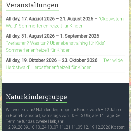
Veranstaltungen
All day,
17. August 2026
–
21. August 2026
–
"Ökosystem
Wald" Sommerferienfreizeit für Kinder
All day,
31. August 2026
–
1. September 2026
–
"Verlaufen? Was tun? Überlebenstraining für Kids"
Sommerferienfreizeit für Kinder
All day,
19. Oktober 2026
–
23. Oktober 2026
–
"Der wilde
Herbstwald" Herbstferienfreizeit für Kinder
Naturkindergruppe
Wir wollen raus! Naturkindergruppe für Kinder von 6 – 12 Jahren
in Bonn-Dransdorf, samstags von 10 – 13 Uhr, alle 14 Tage Die
Termine für das zweite Halbjahr:
12.09.,26.09.,10.10.,24.10.,07.11.,21.11.,05.12. 19.12.2026 Kosten: