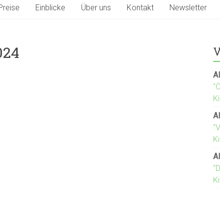
Preise
Einblicke
Über uns
Kontakt
Newsletter
024
V
Al
"
K
Al
"
Ki
Al
"D
K