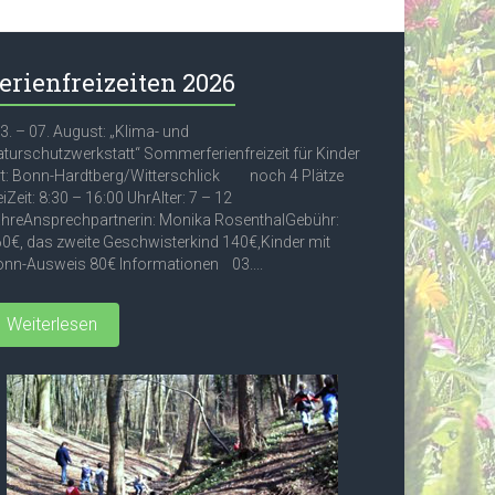
erienfreizeiten 2026
. – 07. August: „Klima- und
turschutzwerkstatt“ Sommerferienfreizeit für Kinder
t: Bonn-Hardtberg/Witterschlick noch 4 Plätze
eiZeit: 8:30 – 16:00 UhrAlter: 7 – 12
hreAnsprechpartnerin: Monika RosenthalGebühr:
0€, das zweite Geschwisterkind 140€,Kinder mit
nn-Ausweis 80€ Informationen 03....
Weiterlesen