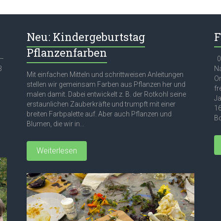
Neu: Kindergeburtstag
F
Pflanzenfarben
 –
03
3
Na
Mit einfachen Mitteln und schrittweisen Anleitungen
Or
stellen wir gemeinsam Farben aus Pflanzen her und
fr
malen damit. Dabei entwickelt z. B. der Rotkohl seine
Ja
erstaunlichen Zauberkräfte und trumpft mit einer
16
breiten Farbpalette auf. Aber auch Pflanzen und
Bo
Blumen, die wir in...
Weiterlesen