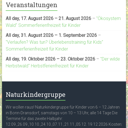
Veranstaltungen
All day,
17. August 2026
–
21. August 2026
–
"Ökosystem
Wald" Sommerferienfreizeit für Kinder
All day,
31. August 2026
–
1. September 2026
–
"Verlaufen? Was tun? Überlebenstraining für Kids"
Sommerferienfreizeit für Kinder
All day,
19. Oktober 2026
–
23. Oktober 2026
–
"Der wilde
Herbstwald" Herbstferienfreizeit für Kinder
Naturkindergruppe
Wir wollen raus! Naturkindergruppe für Kinder von 6 – 12 Jahren
in Bonn-Dransdorf, samstags von 10 – 13 Uhr, alle 14 Tage Die
Termine für das zweite Halbjahr:
12.09.,26.09.,10.10.,24.10.,07.11.,21.11.,05.12. 19.12.2026 Kosten: