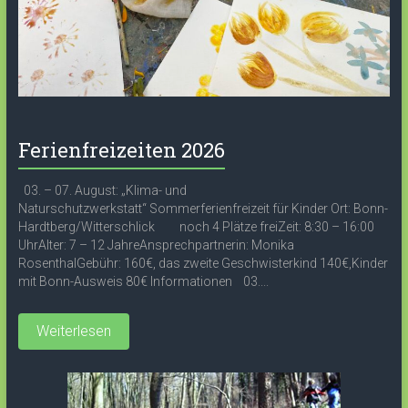
Ferienfreizeiten 2026
03. – 07. August: „Klima- und
Naturschutzwerkstatt“ Sommerferienfreizeit für Kinder Ort: Bonn-
Hardtberg/Witterschlick noch 4 Plätze freiZeit: 8:30 – 16:00
UhrAlter: 7 – 12 JahreAnsprechpartnerin: Monika
RosenthalGebühr: 160€, das zweite Geschwisterkind 140€,Kinder
mit Bonn-Ausweis 80€ Informationen 03....
Weiterlesen