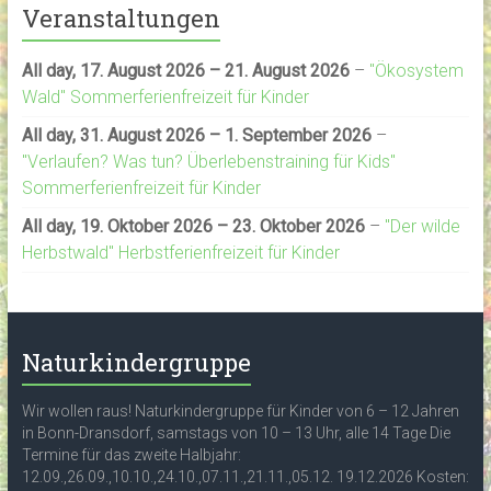
Veranstaltungen
All day,
17. August 2026
–
21. August 2026
–
"Ökosystem
Wald" Sommerferienfreizeit für Kinder
All day,
31. August 2026
–
1. September 2026
–
"Verlaufen? Was tun? Überlebenstraining für Kids"
Sommerferienfreizeit für Kinder
All day,
19. Oktober 2026
–
23. Oktober 2026
–
"Der wilde
Herbstwald" Herbstferienfreizeit für Kinder
Naturkindergruppe
Wir wollen raus! Naturkindergruppe für Kinder von 6 – 12 Jahren
in Bonn-Dransdorf, samstags von 10 – 13 Uhr, alle 14 Tage Die
Termine für das zweite Halbjahr:
12.09.,26.09.,10.10.,24.10.,07.11.,21.11.,05.12. 19.12.2026 Kosten: