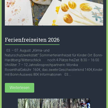
Ferienfreizeiten 2026
03. – 07. August: „Klima- und
Naturschutzwerkstatt“ Sommerferienfreizeit für Kinder Ort: Bonn-
Hardtberg/Witterschlick noch 4 Plätze freiZeit: 8:30 – 16:00
UhrAlter: 7 – 12 JahreAnsprechpartnerin: Monika
RosenthalGebühr: 160€, das zweite Geschwisterkind 140€,Kinder
mit Bonn-Ausweis 80€ Informationen 03....
Weiterlesen