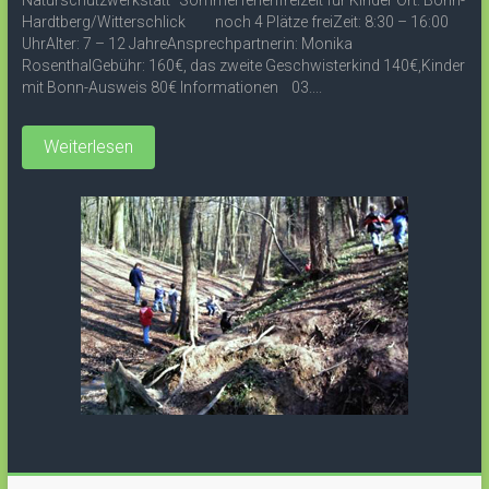
Naturschutzwerkstatt“ Sommerferienfreizeit für Kinder Ort: Bonn-
Hardtberg/Witterschlick noch 4 Plätze freiZeit: 8:30 – 16:00
UhrAlter: 7 – 12 JahreAnsprechpartnerin: Monika
RosenthalGebühr: 160€, das zweite Geschwisterkind 140€,Kinder
mit Bonn-Ausweis 80€ Informationen 03....
Weiterlesen