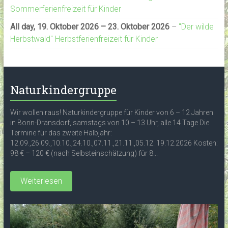
Sommerferienfreizeit für Kinder
All day,
19. Oktober 2026
–
23. Oktober 2026
–
"Der wilde
Herbstwald" Herbstferienfreizeit für Kinder
Naturkindergruppe
Wir wollen raus! Naturkindergruppe für Kinder von 6 – 12 Jahren
in Bonn-Dransdorf, samstags von 10 – 13 Uhr, alle 14 Tage Die
Termine für das zweite Halbjahr:
12.09.,26.09.,10.10.,24.10.,07.11.,21.11.,05.12. 19.12.2026 Kosten:
98 € – 120 € (nach Selbsteinschätzung) für 8...
Weiterlesen