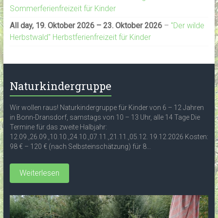
Sommerferienfreizeit für Kinder
All day,
19. Oktober 2026
–
23. Oktober 2026
–
"Der wilde
Herbstwald" Herbstferienfreizeit für Kinder
Naturkindergruppe
Wir wollen raus! Naturkindergruppe für Kinder von 6 – 12 Jahren
in Bonn-Dransdorf, samstags von 10 – 13 Uhr, alle 14 Tage Die
Termine für das zweite Halbjahr:
12.09.,26.09.,10.10.,24.10.,07.11.,21.11.,05.12. 19.12.2026 Kosten:
98 € – 120 € (nach Selbsteinschätzung) für 8...
Weiterlesen