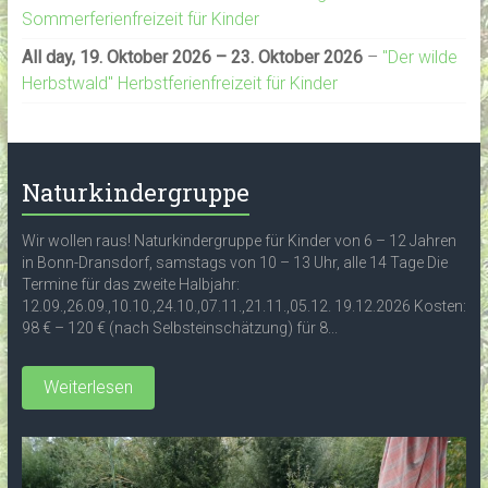
Sommerferienfreizeit für Kinder
All day,
19. Oktober 2026
–
23. Oktober 2026
–
"Der wilde
Herbstwald" Herbstferienfreizeit für Kinder
Naturkindergruppe
Wir wollen raus! Naturkindergruppe für Kinder von 6 – 12 Jahren
in Bonn-Dransdorf, samstags von 10 – 13 Uhr, alle 14 Tage Die
Termine für das zweite Halbjahr:
12.09.,26.09.,10.10.,24.10.,07.11.,21.11.,05.12. 19.12.2026 Kosten:
98 € – 120 € (nach Selbsteinschätzung) für 8...
Weiterlesen