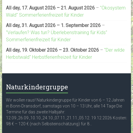
All day,
17. August 2026
–
21. August 2026
–
"Ökosystem
Wald" Sommerferienfreizeit für Kinder
All day,
31. August 2026
–
1. September 2026
–
"Verlaufen? Was tun? Überlebenstraining für Kids"
Sommerferienfreizeit für Kinder
All day,
19. Oktober 2026
–
23. Oktober 2026
–
"Der wilde
Herbstwald" Herbstferienfreizeit für Kinder
Naturkindergruppe
Wir wollen raus! Naturkindergruppe für Kinder von 6 – 12 Jahren
in Bonn-Dransdorf, samstags von 10 – 13 Uhr, alle 14 Tage Die
Termine für das zweite Halbjahr:
12.09.,26.09.,10.10.,24.10.,07.11.,21.11.,05.12. 19.12.2026 Kosten:
98 € – 120 € (nach Selbsteinschätzung) für 8...