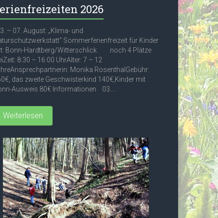
erienfreizeiten 2026
. – 07. August: „Klima- und
turschutzwerkstatt“ Sommerferienfreizeit für Kinder
t: Bonn-Hardtberg/Witterschlick noch 4 Plätze
eiZeit: 8:30 – 16:00 UhrAlter: 7 – 12
hreAnsprechpartnerin: Monika RosenthalGebühr:
0€, das zweite Geschwisterkind 140€,Kinder mit
nn-Ausweis 80€ Informationen 03....
Weiterlesen