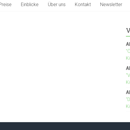
Preise
Einblicke
Über uns
Kontakt
Newsletter
V
Al
"
K
Al
"
Ki
Al
"D
K