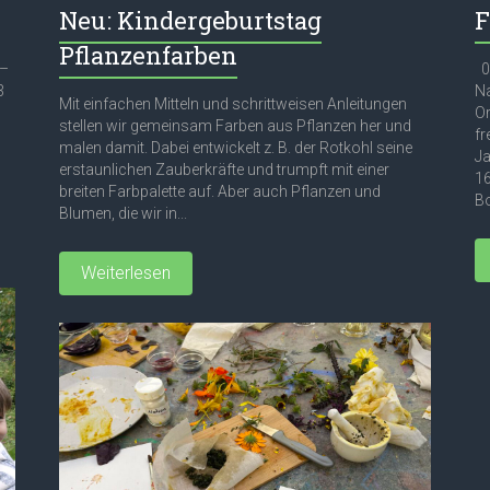
Neu: Kindergeburtstag
F
Pflanzenfarben
 –
03
3
Na
Mit einfachen Mitteln und schrittweisen Anleitungen
Or
stellen wir gemeinsam Farben aus Pflanzen her und
fr
malen damit. Dabei entwickelt z. B. der Rotkohl seine
Ja
erstaunlichen Zauberkräfte und trumpft mit einer
16
breiten Farbpalette auf. Aber auch Pflanzen und
Bo
Blumen, die wir in...
Weiterlesen