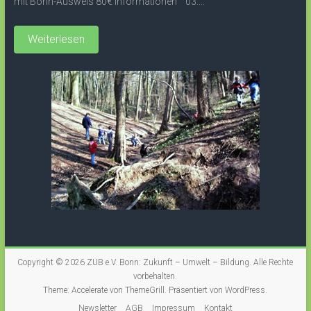
mit Bonn-Ausweis 80€ Informationen 03....
Weiterlesen
Copyright © 2026
ZUB e.V. Bonn: Zukunft – Umwelt – Bildung
. Alle Rechte
vorbehalten.
Theme:
Accelerate
von ThemeGrill. Präsentiert von
WordPress
.
Newsletter
AGB
Impressum
Kontakt