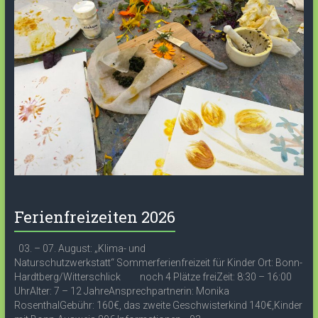
Ferienfreizeiten 2026
03. – 07. August: „Klima- und
Naturschutzwerkstatt“ Sommerferienfreizeit für Kinder Ort: Bonn-
Hardtberg/Witterschlick noch 4 Plätze freiZeit: 8:30 – 16:00
UhrAlter: 7 – 12 JahreAnsprechpartnerin: Monika
RosenthalGebühr: 160€, das zweite Geschwisterkind 140€,Kinder