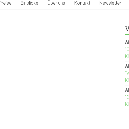
Preise
Einblicke
Über uns
Kontakt
Newsletter
V
Al
"
K
Al
"
Ki
Al
"D
K