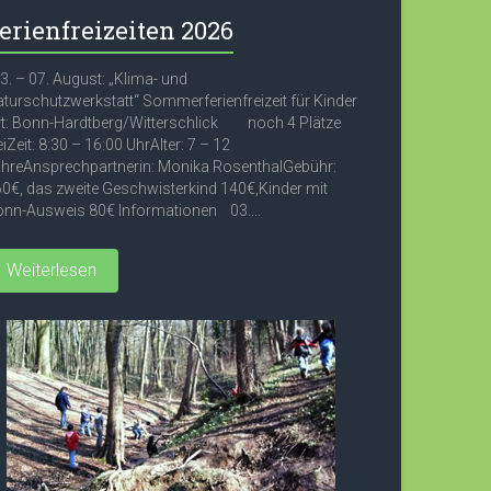
erienfreizeiten 2026
. – 07. August: „Klima- und
turschutzwerkstatt“ Sommerferienfreizeit für Kinder
t: Bonn-Hardtberg/Witterschlick noch 4 Plätze
eiZeit: 8:30 – 16:00 UhrAlter: 7 – 12
hreAnsprechpartnerin: Monika RosenthalGebühr:
0€, das zweite Geschwisterkind 140€,Kinder mit
nn-Ausweis 80€ Informationen 03....
Weiterlesen