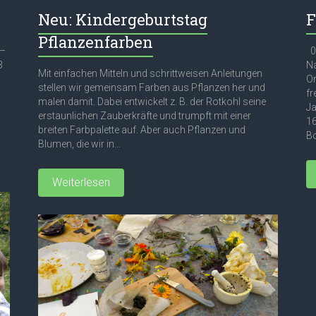
Neu: Kindergeburtstag
F
Pflanzenfarben
 –
03
3
Na
Mit einfachen Mitteln und schrittweisen Anleitungen
Or
stellen wir gemeinsam Farben aus Pflanzen her und
fr
malen damit. Dabei entwickelt z. B. der Rotkohl seine
Ja
erstaunlichen Zauberkräfte und trumpft mit einer
16
breiten Farbpalette auf. Aber auch Pflanzen und
Bo
Blumen, die wir in...
Weiterlesen