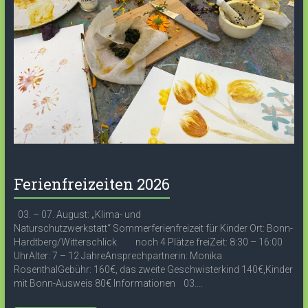
Ferienfreizeiten 2026
03. – 07. August: „Klima- und
Naturschutzwerkstatt“ Sommerferienfreizeit für Kinder Ort: Bonn-
Hardtberg/Witterschlick noch 4 Plätze freiZeit: 8:30 – 16:00
UhrAlter: 7 – 12 JahreAnsprechpartnerin: Monika
RosenthalGebühr: 160€, das zweite Geschwisterkind 140€,Kinder
mit Bonn-Ausweis 80€ Informationen 03....