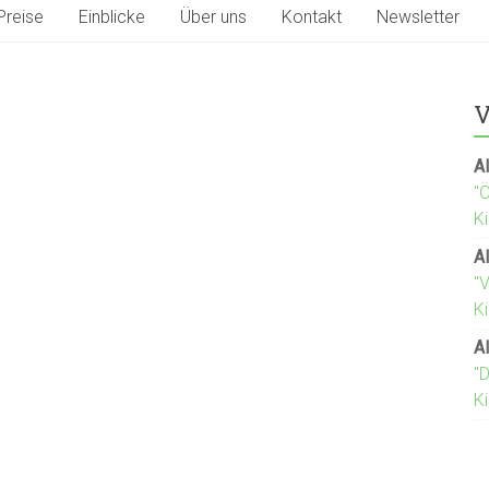
Preise
Einblicke
Über uns
Kontakt
Newsletter
V
Al
"
K
Al
"
Ki
Al
"D
K