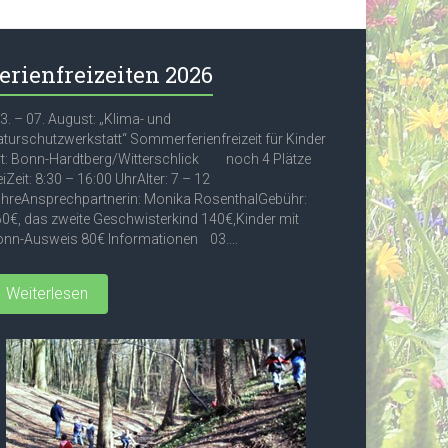
erienfreizeiten 2026
. – 07. August: „Klima- und
turschutzwerkstatt“ Sommerferienfreizeit für Kinder
t: Bonn-Hardtberg/Witterschlick noch 4 Plätze
eiZeit: 8:30 – 16:00 UhrAlter: 7 – 12
hreAnsprechpartnerin: Monika RosenthalGebühr:
0€, das zweite Geschwisterkind 140€,Kinder mit
nn-Ausweis 80€ Informationen 03....
Weiterlesen