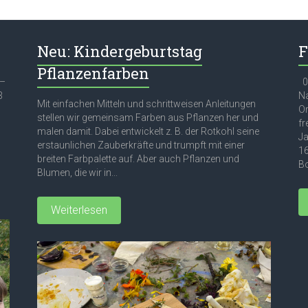
Neu: Kindergeburtstag
F
Pflanzenfarben
 –
03
3
Na
Mit einfachen Mitteln und schrittweisen Anleitungen
Or
stellen wir gemeinsam Farben aus Pflanzen her und
fr
malen damit. Dabei entwickelt z. B. der Rotkohl seine
Ja
erstaunlichen Zauberkräfte und trumpft mit einer
16
breiten Farbpalette auf. Aber auch Pflanzen und
Bo
Blumen, die wir in...
Weiterlesen