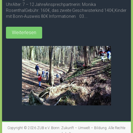
UhrAlter: 7 – 12 JahreAnsprechpartnerin: Monika
RosenthalGebühr: 160€, das zweite Geschwisterkind 140€,Kinder
mit Bonn-Ausweis 80€ Informationen 03....
Weiterlesen
Copyright © 2026
ZUB e.V. Bonn: Zukunft – Umwelt – Bildung
. Alle Rechte