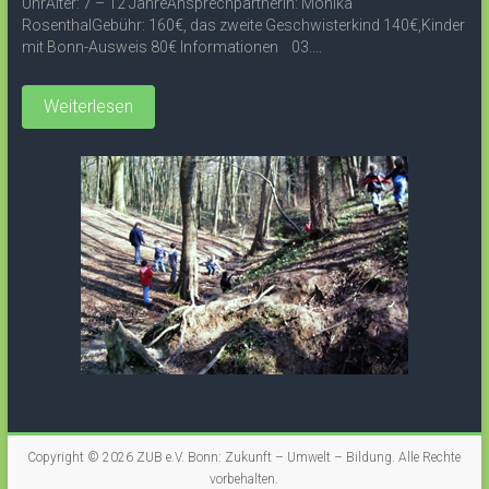
UhrAlter: 7 – 12 JahreAnsprechpartnerin: Monika
RosenthalGebühr: 160€, das zweite Geschwisterkind 140€,Kinder
mit Bonn-Ausweis 80€ Informationen 03....
Weiterlesen
Copyright © 2026
ZUB e.V. Bonn: Zukunft – Umwelt – Bildung
. Alle Rechte
vorbehalten.