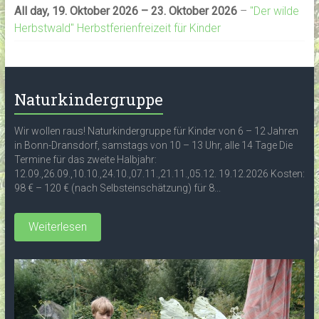
All day,
19. Oktober 2026
–
23. Oktober 2026
–
"Der wilde
Herbstwald" Herbstferienfreizeit für Kinder
Naturkindergruppe
Wir wollen raus! Naturkindergruppe für Kinder von 6 – 12 Jahren
in Bonn-Dransdorf, samstags von 10 – 13 Uhr, alle 14 Tage Die
Termine für das zweite Halbjahr:
12.09.,26.09.,10.10.,24.10.,07.11.,21.11.,05.12. 19.12.2026 Kosten:
98 € – 120 € (nach Selbsteinschätzung) für 8...
Weiterlesen