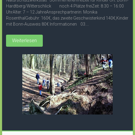
Naturschutzwerkstatt“ Sommerferienfreizeit für Kinder Ort: Bonn-
Hardtberg/Witterschlick noch 4 Plätze freiZeit: 8:30 – 16:00
UhrAlter: 7 – 12 JahreAnsprechpartnerin: Monika
RosenthalGebühr: 160€, das zweite Geschwisterkind 140€,Kinder
mit Bonn-Ausweis 80€ Informationen 03....
Weiterlesen