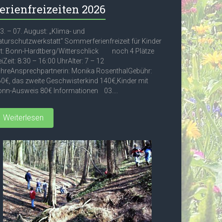
erienfreizeiten 2026
. – 07. August: „Klima- und
turschutzwerkstatt“ Sommerferienfreizeit für Kinder
t: Bonn-Hardtberg/Witterschlick noch 4 Plätze
eiZeit: 8:30 – 16:00 UhrAlter: 7 – 12
hreAnsprechpartnerin: Monika RosenthalGebühr:
0€, das zweite Geschwisterkind 140€,Kinder mit
nn-Ausweis 80€ Informationen 03....
Weiterlesen