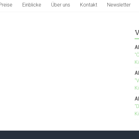
Preise
Einblicke
Über uns
Kontakt
Newsletter
V
Al
"
K
Al
"
Ki
Al
"D
K