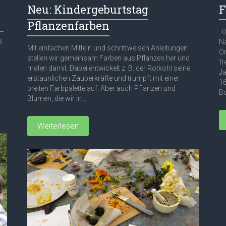
Neu: Kindergeburtstag
F
Pflanzenfarben
 –
03
3
Na
Mit einfachen Mitteln und schrittweisen Anleitungen
Or
stellen wir gemeinsam Farben aus Pflanzen her und
fr
malen damit. Dabei entwickelt z. B. der Rotkohl seine
Ja
erstaunlichen Zauberkräfte und trumpft mit einer
16
breiten Farbpalette auf. Aber auch Pflanzen und
Bo
Blumen, die wir in...
Weiterlesen