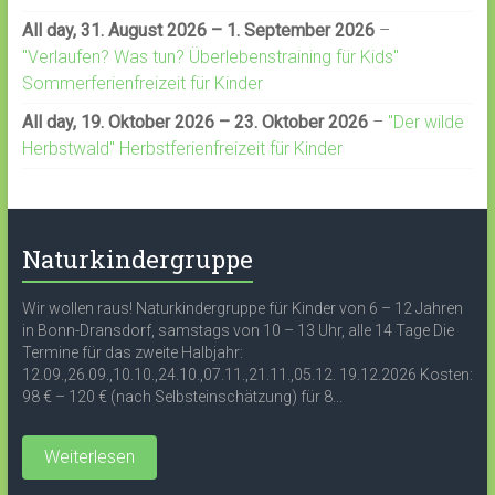
All day,
31. August 2026
–
1. September 2026
–
"Verlaufen? Was tun? Überlebenstraining für Kids"
Sommerferienfreizeit für Kinder
All day,
19. Oktober 2026
–
23. Oktober 2026
–
"Der wilde
Herbstwald" Herbstferienfreizeit für Kinder
Naturkindergruppe
Wir wollen raus! Naturkindergruppe für Kinder von 6 – 12 Jahren
in Bonn-Dransdorf, samstags von 10 – 13 Uhr, alle 14 Tage Die
Termine für das zweite Halbjahr:
12.09.,26.09.,10.10.,24.10.,07.11.,21.11.,05.12. 19.12.2026 Kosten:
98 € – 120 € (nach Selbsteinschätzung) für 8...
Weiterlesen