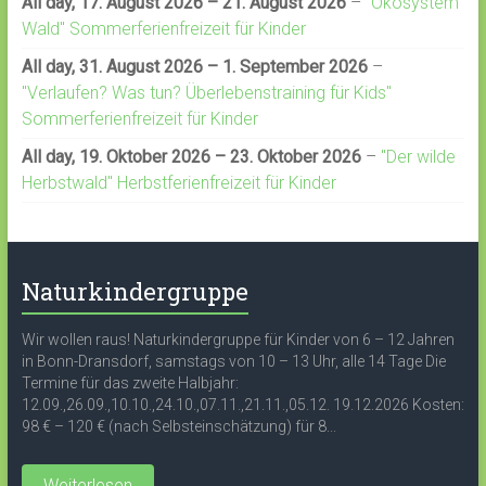
All day,
17. August 2026
–
21. August 2026
–
"Ökosystem
Wald" Sommerferienfreizeit für Kinder
All day,
31. August 2026
–
1. September 2026
–
"Verlaufen? Was tun? Überlebenstraining für Kids"
Sommerferienfreizeit für Kinder
All day,
19. Oktober 2026
–
23. Oktober 2026
–
"Der wilde
Herbstwald" Herbstferienfreizeit für Kinder
Naturkindergruppe
Wir wollen raus! Naturkindergruppe für Kinder von 6 – 12 Jahren
in Bonn-Dransdorf, samstags von 10 – 13 Uhr, alle 14 Tage Die
Termine für das zweite Halbjahr:
12.09.,26.09.,10.10.,24.10.,07.11.,21.11.,05.12. 19.12.2026 Kosten:
98 € – 120 € (nach Selbsteinschätzung) für 8...
Weiterlesen