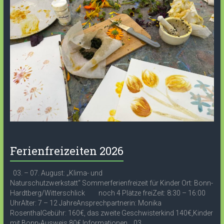
Ferienfreizeiten 2026
03. – 07. August: „Klima- und
Naturschutzwerkstatt“ Sommerferienfreizeit für Kinder Ort: Bonn-
Hardtberg/Witterschlick noch 4 Plätze freiZeit: 8:30 – 16:00
UhrAlter: 7 – 12 JahreAnsprechpartnerin: Monika
RosenthalGebühr: 160€, das zweite Geschwisterkind 140€,Kinder
mit Bonn-Ausweis 80€ Informationen 03....