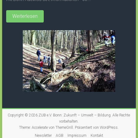
Weiterlesen
Copyright © 2026
ZUB e.V. Bonn: Zukunft – Umwelt – Bildung
. Alle Rechte
vorbehalten.
Theme:
Accelerate
von ThemeGrill. Präsentiert von
WordPress
.
Newsletter
AGB
Impressum
Kontakt