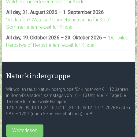
Wald" Sommerferienfreizeit für Kinder
All day,
31. August 2026
–
1. September 2026
–
"Verlaufen? Was tun? Überlebenstraining für Kids"
Sommerferienfreizeit für Kinder
All day,
19. Oktober 2026
–
23. Oktober 2026
–
"Der wilde
Herbstwald" Herbstferienfreizeit für Kinder
Naturkindergruppe
Wir wollen raus! Naturkindergruppe für Kinder von 6 – 12 Jahren
in Bonn-Dransdorf, samstags von 10 – 13 Uhr, alle 14 Tage Die
Termine für das zweite Halbjahr:
12.09.,26.09.,10.10.,24.10.,07.11.,21.11.,05.12. 19.12.2026 Kosten:
98 € – 120 € (nach Selbsteinschätzung) für 8...
Weiterlesen