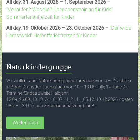
All day,
31. August 2026
–
1. September 2026
–
"Verlaufen? Was tun? Überlebenstraining für Kids"
Sommerferienfreizeit für Kinder
All day,
19. Oktober 2026
–
23. Oktober 2026
–
"Der wilde
Herbstwald" Herbstferienfreizeit für Kinder
Naturkindergruppe
Wir wollen raus! Naturkindergruppe für Kinder von 6 – 12 Jahren
in Bonn-Dransdorf, samstags von 10 – 13 Uhr, alle 14 Tage Die
Termine für das zweite Halbjahr:
12.09.,26.09.,10.10.,24.10.,07.11.,21.11.,05.12. 19.12.2026 Kosten:
98 € – 120 € (nach Selbsteinschätzung) für 8...
Weiterlesen