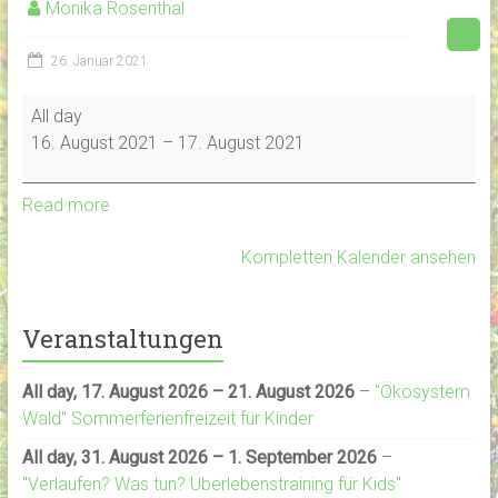
Monika Rosenthal
26. Januar 2021
Der
All day
Artenvielfalt
16. August 2021
–
17. August 2021
auf
der
Spur
Read more
Kompletten Kalender ansehen
Veranstaltungen
All day,
17. August 2026
–
21. August 2026
–
"Ökosystem
Wald" Sommerferienfreizeit für Kinder
All day,
31. August 2026
–
1. September 2026
–
"Verlaufen? Was tun? Überlebenstraining für Kids"