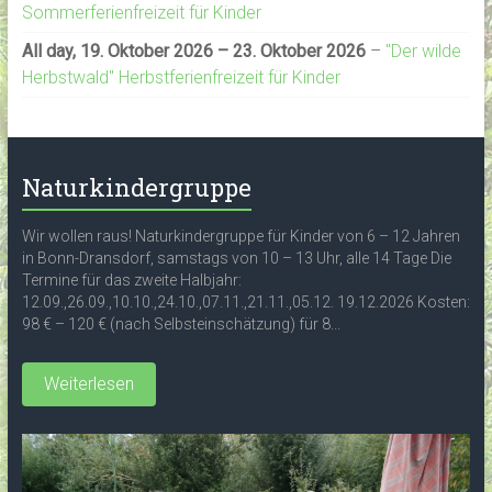
Sommerferienfreizeit für Kinder
All day,
19. Oktober 2026
–
23. Oktober 2026
–
"Der wilde
Herbstwald" Herbstferienfreizeit für Kinder
Naturkindergruppe
Wir wollen raus! Naturkindergruppe für Kinder von 6 – 12 Jahren
in Bonn-Dransdorf, samstags von 10 – 13 Uhr, alle 14 Tage Die
Termine für das zweite Halbjahr:
12.09.,26.09.,10.10.,24.10.,07.11.,21.11.,05.12. 19.12.2026 Kosten:
98 € – 120 € (nach Selbsteinschätzung) für 8...
Weiterlesen