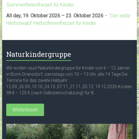
Sommerferienfreizeit für Kinder
All day,
19. Oktober 2026
–
23. Oktober 2026
–
"Der wilde
Herbstwald" Herbstferienfreizeit für Kinder
Naturkindergruppe
Wir wollen raus! Naturkindergruppe für Kinder von 6 – 12 Jahren
in Bonn-Dransdorf, samstags von 10 – 13 Uhr, alle 14 Tage Die
Termine für das zweite Halbjahr:
12.09.,26.09.,10.10.,24.10.,07.11.,21.11.,05.12. 19.12.2026 Kosten:
98 € – 120 € (nach Selbsteinschätzung) für 8...
Weiterlesen