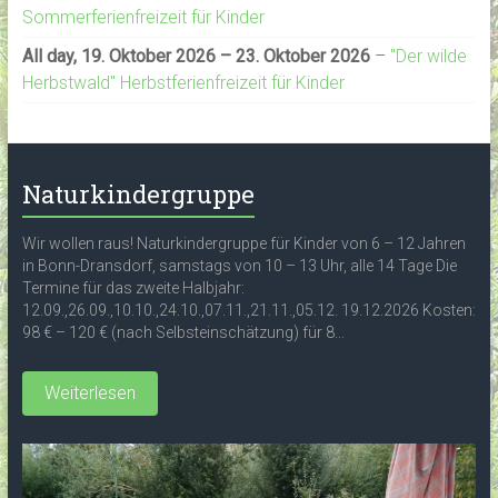
Sommerferienfreizeit für Kinder
All day,
19. Oktober 2026
–
23. Oktober 2026
–
"Der wilde
Herbstwald" Herbstferienfreizeit für Kinder
Naturkindergruppe
Wir wollen raus! Naturkindergruppe für Kinder von 6 – 12 Jahren
in Bonn-Dransdorf, samstags von 10 – 13 Uhr, alle 14 Tage Die
Termine für das zweite Halbjahr:
12.09.,26.09.,10.10.,24.10.,07.11.,21.11.,05.12. 19.12.2026 Kosten:
98 € – 120 € (nach Selbsteinschätzung) für 8...
Weiterlesen