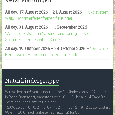
All day,
17. August 2026
–
21. August 2026
–
"Ökosystem
Wald" Sommerferienfreizeit für Kinder
All day,
31. August 2026
–
1. September 2026
–
"Verlaufen? Was tun? Überlebenstraining für Kids"
Sommerferienfreizeit für Kinder
All day,
19. Oktober 2026
–
23. Oktober 2026
–
"Der wilde
Herbstwald" Herbstferienfreizeit für Kinder
Naturkindergruppe
Wir wollen raus! Naturkindergruppe für Kinder von 6 – 12 Jahren
in Bonn-Dransdorf, samstags von 10 – 13 Uhr, alle 14 Tage Die
Termine für das zweite Halbjahr:
12.09.,26.09.,10.10.,24.10.,07.11.,21.11.,05.12. 19.12.2026 Kosten:
98 € – 120 € (nach Selbsteinschätzung) für 8...