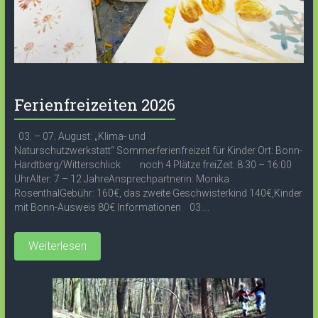
Ferienfreizeiten 2026
03. – 07. August: „Klima- und
Naturschutzwerkstatt“ Sommerferienfreizeit für Kinder Ort: Bonn-
Hardtberg/Witterschlick noch 4 Plätze freiZeit: 8:30 – 16:00
UhrAlter: 7 – 12 JahreAnsprechpartnerin: Monika
RosenthalGebühr: 160€, das zweite Geschwisterkind 140€,Kinder
mit Bonn-Ausweis 80€ Informationen 03....
Weiterlesen