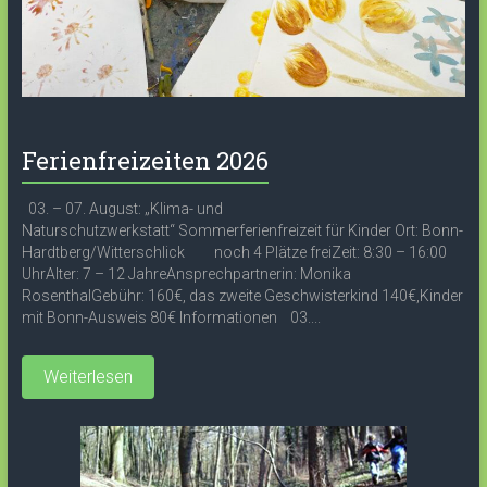
Ferienfreizeiten 2026
03. – 07. August: „Klima- und
Naturschutzwerkstatt“ Sommerferienfreizeit für Kinder Ort: Bonn-
Hardtberg/Witterschlick noch 4 Plätze freiZeit: 8:30 – 16:00
UhrAlter: 7 – 12 JahreAnsprechpartnerin: Monika
RosenthalGebühr: 160€, das zweite Geschwisterkind 140€,Kinder
mit Bonn-Ausweis 80€ Informationen 03....
Weiterlesen