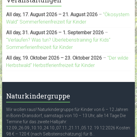
All day,
17. August 2026
–
21. August 2026
–
"Ökosystem
Wald" Sommerferienfreizeit für Kinder
All day,
31. August 2026
–
1. September 2026
–
"Verlaufen? Was tun? Überlebenstraining für Kids"
Sommerferienfreizeit für Kinder
All day,
19. Oktober 2026
–
23. Oktober 2026
–
"Der wilde
Herbstwald" Herbstferienfreizeit für Kinder
Naturkindergruppe
Wir wollen raus! Naturkindergruppe für Kinder von 6 – 12 Jahren
in Bonn-Dransdorf, samstags von 10 – 13 Uhr, alle 14 Tage Die
Termine für das zweite Halbjahr:
12.09.,26.09.,10.10.,24.10.,07.11.,21.11.,05.12. 19.12.2026 Kosten:
98 € – 120 € (nach Selbsteinschätzung) für 8...