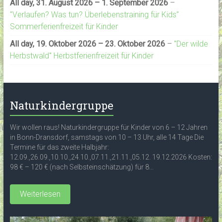
All day,
31. August 2026
–
1. September 2026
–
"Verlaufen? Was tun? Überlebenstraining für Kids"
Sommerferienfreizeit für Kinder
All day,
19. Oktober 2026
–
23. Oktober 2026
–
"Der wilde
Herbstwald" Herbstferienfreizeit für Kinder
Naturkindergruppe
Wir wollen raus! Naturkindergruppe für Kinder von 6 – 12 Jahren
in Bonn-Dransdorf, samstags von 10 – 13 Uhr, alle 14 Tage Die
Termine für das zweite Halbjahr:
12.09.,26.09.,10.10.,24.10.,07.11.,21.11.,05.12. 19.12.2026 Kosten:
98 € – 120 € (nach Selbsteinschätzung) für 8...
Weiterlesen